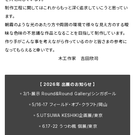
制作工程に関してはこれからもっと深く追求していこうと思ってい
ます。
朝霧のような光のあたり方や周囲の環境で様々な見え方のする曖
昧な色味の不思議な作品となることを目指して制作しています。
作り手がこんな事を考えながら作っているのかと皆さまの参考に
なってもらえると幸いです。
木工作家 吉田欣司
【 2026年 出展のお知らせ 】
▫️3/1-展示 Round&Round Gallery/シンガポール
▫️5/16-17 フィールド・オブ・クラフト/岡山
▫️5.UTSUWA KESHIKI企画展/東京
▫️6.17-22 うつわ楓 個展/東京