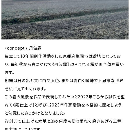
・concept / 丹波霧
独立して10年間創作活動をした京都府亀岡市は盆地になってお
り、毎年秋から春にかけて《丹波霧》と呼ばれる霧が町全体を覆い
ます。
朝霧は日の出と共に白や灰色、または青白く曖昧で不思議な世界
を私に見てせくれます。
この霧の風景を作品で表現してみたいと2022年ごろから試作を重
ねて《霧仕上げ》と呼び、2023年作家活動を本格的に開始しよう
と決意したきっかけとなりました。
彫刻刀で仕上げた木地と漆を何度も塗り重ねて磨きあげる工程
を大切にしています。